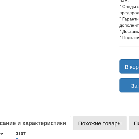
нам.
* Следы 
предпрод
* Гарант
дополнит
* Доставк
* Подклю
В кор
Зака
сание и характеристики
Похожие товары
П
л:
3107