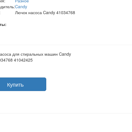
ия:
Разное
дитель:
Candy
:
Лючок насоса Candy 41034768
ты:
асоса для стиральных машин Candy
034768 41042425
Купить