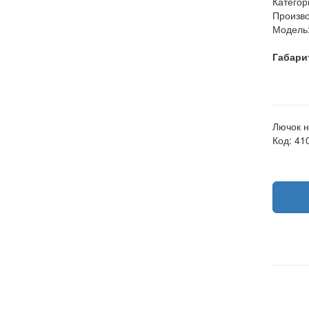
Категор
Произво
Модель
Габари
Лючок н
Код: 41