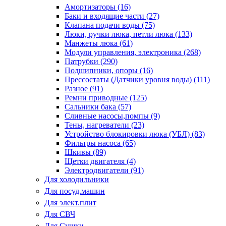
Амортизаторы (16)
Баки и входящие части (27)
Клапана подачи воды (75)
Люки, ручки люка, петли люка (133)
Манжеты люка (61)
Модули управления, электроника (268)
Патрубки (290)
Подшипники, опоры (16)
Прессостаты (Датчики уровня воды) (111)
Разное (91)
Ремни приводные (125)
Сальники бака (57)
Сливные насосы,помпы (9)
Тены, нагреватели (23)
Устройство блокировки люка (УБЛ) (83)
Фильтры насоса (65)
Шкивы (89)
Щетки двигателя (4)
Электродвигатели (91)
Для холодильники
Для посуд.машин
Для элект.плит
Для СВЧ
Для Сушки