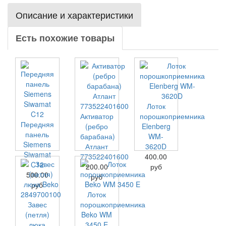
Описание и характеристики
Есть похожие товары
Лоток
Активатор
порошкоприемника
Передняя
(ребро
Elenberg
панель
барабана)
WM-
Siemens
Атлант
3620D
Siwamat
773522401600
400.00
C12
200.00
руб
500.00
руб
руб
Лоток
Завес
порошкоприемника
(петля)
Beko WM
люка
3450 E