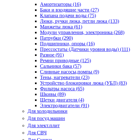
Амортизаторы (16)
Баки и входящие части (27)
Клапана подачи воды (75)
Люки, ручки люка, петли люка (133)
Манжеты люка (61)
Модули управления, электроника (268)
Патрубки (290)
Подшипники, опоры (16)
Прессостаты (Датчики уровня воды) (111)
Разное (91)
Ремни приводные (125)
Сальники бака (57)
Сливные насосы,помпы (9)
Тены, нагреватели (23)
Устройство блокировки люка (УБЛ) (83)
Фильтры насоса (65)
Шкивы (89)
Щетки двигателя (4)
Электродвигатели (91)
Для холодильники
Для посуд.машин
Для элект.плит
Для СВЧ
Для Сушки