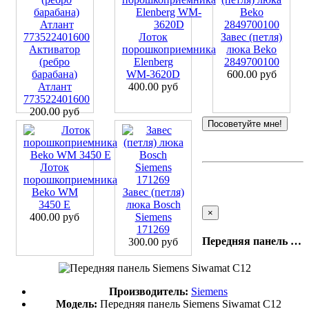
Лоток
Завес (петля)
Активатор
порошкоприемника
люка Beko
(ребро
Elenberg
2849700100
барабана)
WM-3620D
600.00 руб
Атлант
400.00 руб
773522401600
200.00 руб
Посоветуйте мне!
Лоток
порошкоприемника
Beko WM
Завес (петля)
3450 E
люка Bosch
×
400.00 руб
Siemens
171269
Передняя панель Siemens Siwamat C12
300.00 руб
Производитель:
Siemens
Модель:
Передняя панель Siemens Siwamat C12