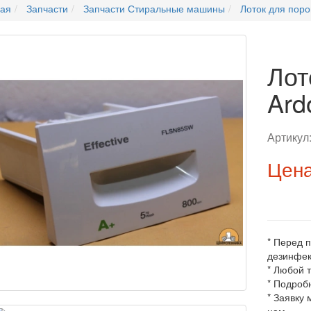
ная
Запчасти
Запчасти Стиральные машины
Лоток для пор
Лот
Ar
Артикул
Цена
* Перед 
дезинфек
* Любой 
* Подроб
* Заявку