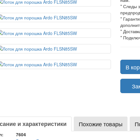
нам.
* Следы 
предпрод
* Гарант
дополнит
* Доставк
* Подклю
В кор
Зака
сание и характеристики
Похожие товары
П
л:
7604