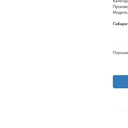
Категор
Произво
Модель
Габари
Порошко