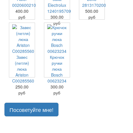
0020600210
Electrolux
2813170200
400.00
1240195709
500.00
руб
300.00
руб
руб
Завес
Крючок
(петля)
ручки
люка
люка
Ariston
Bosch
C00285560
00623234
250.00
300.00
руб
руб
Посоветуйте мне!