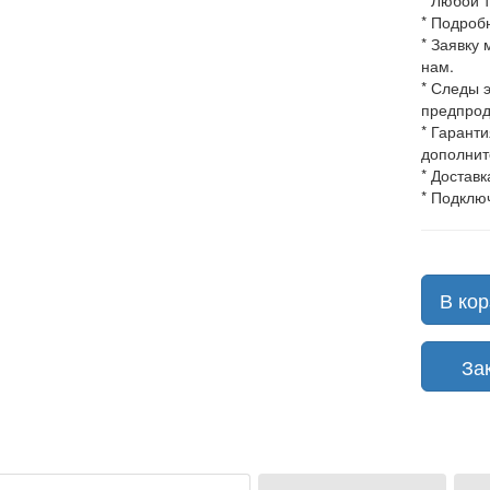
* Любой 
* Подроб
* Заявку
нам.
* Следы 
предпрод
* Гарант
дополнит
* Доставк
* Подклю
В кор
Зака