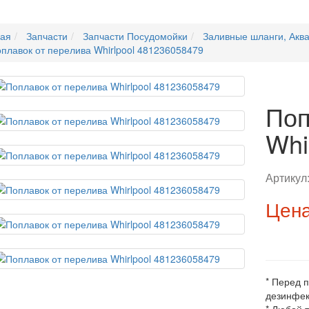
ная
Запчасти
Запчасти Посудомойки
Заливные шланги, Акв
плавок от перелива Whirlpool 481236058479
Поп
Whi
Артикул
Цена
* Перед 
дезинфек