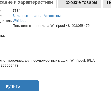
сание и характеристики
Похожие товары
П
л:
7584
ия:
Заливные шланги, Аквастопы
дитель:
Whirlpool
:
Поплавок от перелива Whirlpool 481236058479
ты:
к от перелива для посудомоечных машин Whirlpool, IKEA
1236058479
Купить