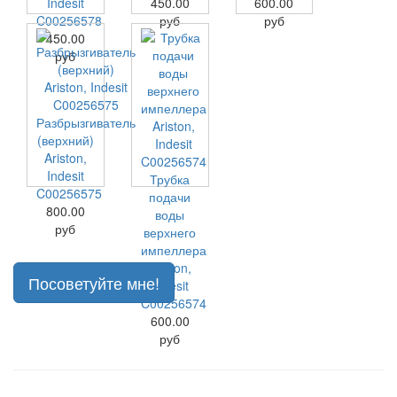
Indesit
450.00
600.00
C00256578
руб
руб
450.00
руб
Разбрызгиватель
(верхний)
Ariston,
Indesit
Трубка
C00256575
подачи
800.00
воды
руб
верхнего
импеллера
Ariston,
Посоветуйте мне!
Indesit
C00256574
600.00
руб