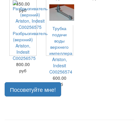
450.00
руб
Трубка
Разбрызгиватель
подачи
(верхний)
воды
Ariston,
верхнего
Indesit
импеллера
C00256575
Ariston,
800.00
Indesit
руб
C00256574
600.00
руб
Посоветуйте мне!