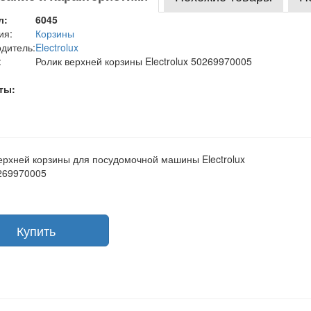
л:
6045
ия:
Корзины
дитель:
Electrolux
:
Ролик верхней корзины Electrolux 50269970005
ты:
ерхней корзины для посудомочной машины Electrolux
269970005
Купить