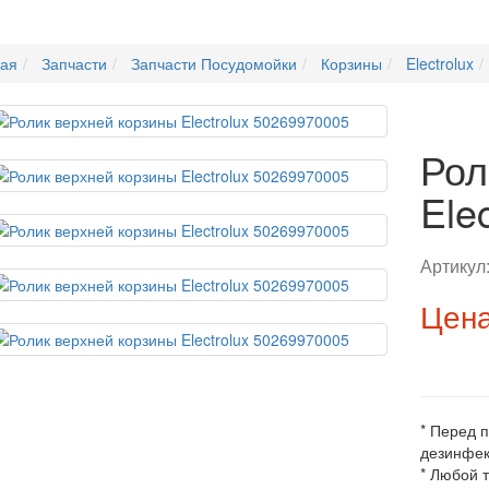
ная
Запчасти
Запчасти Посудомойки
Корзины
Electrolux
Рол
Ele
Артикул
Цена
* Перед 
дезинфек
* Любой 