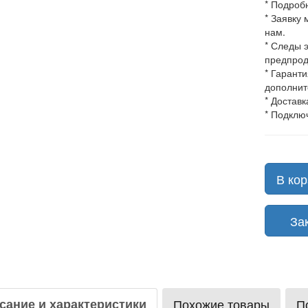
* Подроб
* Заявку
нам.
* Следы 
предпрод
* Гарант
дополнит
* Доставк
* Подклю
В кор
Зака
сание и характеристики
Похожие товары
П