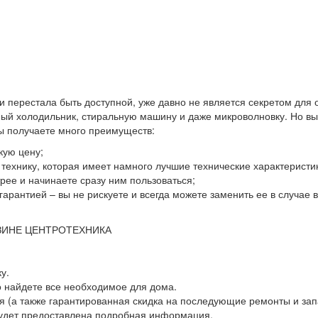
 и перестала быть доступной, уже давно не является секретом для
й холодильник, стиральную машину и даже микроволновку. Но выхо
вы получаете много преимуществ:
кую цену;
ю технику, которая имеет намного лучшие технические характеристи
ее и начинаете сразу ним пользоваться;
гарантией – вы не рискуете и всегда можете заменить ее в случае
ЗИНЕ ЦЕНТРОТЕХНИКА
у.
о найдете все необходимое для дома.
 (а также гарантированная скидка на последующие ремонты и зап
будет предоставлена подробная информация.