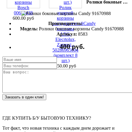
Ролики боковые корзины Candy 91670988
корзины
Bosch
Ролик
00686438
нижней
600.00 руб
корзины
Производитель:
Candy
посудомоечной
Модель:
Ролики боковые корзины Candy 91670988
машины
Артикул:
8583
AEG,
Elecrtolux,
Zanussi -
400 руб.
50286965004
(комплект 8
шт.)
450.00 руб
Заказать в один клик!
ГДЕ КУПИТЬ Б/У БЫТОВУЮ ТЕХНИКУ?
Тот факт, что новая техника с каждым днем дорожает и