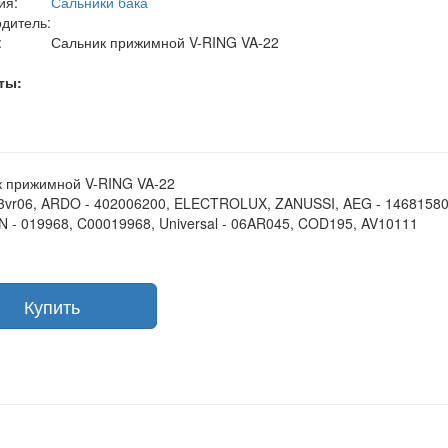
ия:
Сальники бака
дитель:
:
Сальник прижимной V-RING VA-22
ты:
 прижимной V-RING VA-22
3vr06, ARDO - 402006200, ELECTROLUX, ZANUSSI, AEG - 14681580
 - 019968, C00019968, Universal - 06AR045, COD195, AV10111
Купить