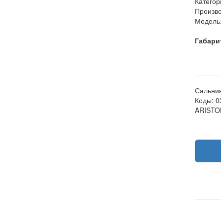
Категор
Произво
Модель
Габари
Сальник
Коды: 0
ARISTON