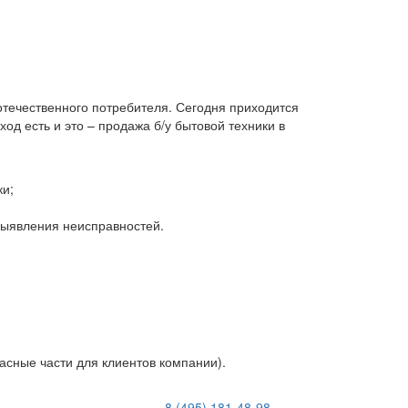
 отечественного потребителя. Сегодня приходится
д есть и это – продажа б/у бытовой техники в
ки;
 выявления неисправностей.
асные части для клиентов компании).
8 (495) 181-48-98