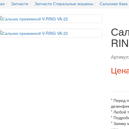
ная
Запчасти
Запчасти Стиральные машины
Сальники бака
Сал
RIN
Артикул
Цена
* Перед 
дезинфек
* Любой 
* Подроб
* Заявку