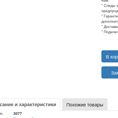
нам.
* Следы 
предпрод
* Гарант
дополнит
* Доставк
* Подклю
В кор
Зака
сание и характеристики
Похожие товары
л:
2077