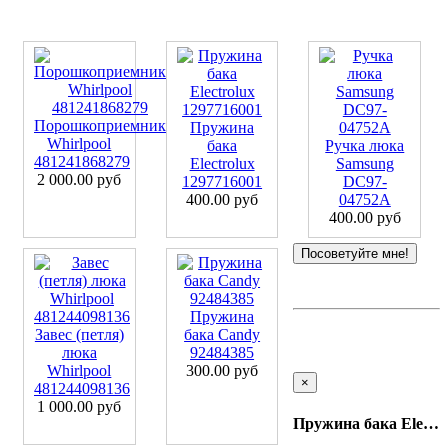
Порошкоприемник
Пружина
Whirlpool
бака
Ручка люка
481241868279
Electrolux
Samsung
2 000.00 руб
1297716001
DC97-
400.00 руб
04752A
400.00 руб
Посоветуйте мне!
Пружина
Завес (петля)
бака Candy
люка
92484385
Whirlpool
300.00 руб
×
481244098136
1 000.00 руб
Пружина бака Electrolux 1297716043