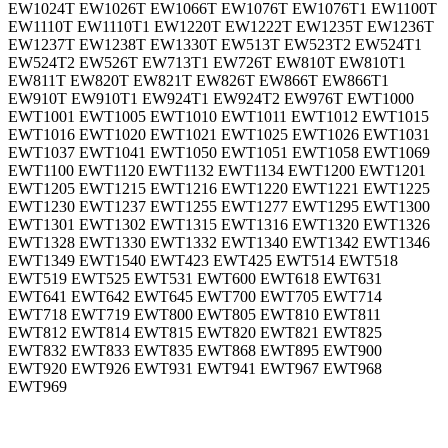
EW1024T EW1026T EW1066T EW1076T EW1076T1 EW1100T
EW1110T EW1110T1 EW1220T EW1222T EW1235T EW1236T
EW1237T EW1238T EW1330T EW513T EW523T2 EW524T1
EW524T2 EW526T EW713T1 EW726T EW810T EW810T1
EW811T EW820T EW821T EW826T EW866T EW866T1
EW910T EW910T1 EW924T1 EW924T2 EW976T EWT1000
EWT1001 EWT1005 EWT1010 EWT1011 EWT1012 EWT1015
EWT1016 EWT1020 EWT1021 EWT1025 EWT1026 EWT1031
EWT1037 EWT1041 EWT1050 EWT1051 EWT1058 EWT1069
EWT1100 EWT1120 EWT1132 EWT1134 EWT1200 EWT1201
EWT1205 EWT1215 EWT1216 EWT1220 EWT1221 EWT1225
EWT1230 EWT1237 EWT1255 EWT1277 EWT1295 EWT1300
EWT1301 EWT1302 EWT1315 EWT1316 EWT1320 EWT1326
EWT1328 EWT1330 EWT1332 EWT1340 EWT1342 EWT1346
EWT1349 EWT1540 EWT423 EWT425 EWT514 EWT518
EWT519 EWT525 EWT531 EWT600 EWT618 EWT631
EWT641 EWT642 EWT645 EWT700 EWT705 EWT714
EWT718 EWT719 EWT800 EWT805 EWT810 EWT811
EWT812 EWT814 EWT815 EWT820 EWT821 EWT825
EWT832 EWT833 EWT835 EWT868 EWT895 EWT900
EWT920 EWT926 EWT931 EWT941 EWT967 EWT968
EWT969