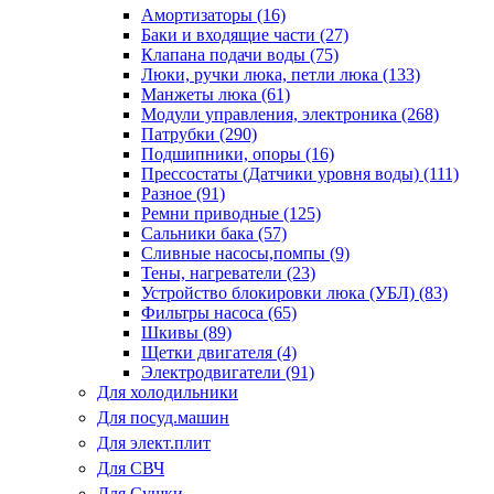
Амортизаторы (16)
Баки и входящие части (27)
Клапана подачи воды (75)
Люки, ручки люка, петли люка (133)
Манжеты люка (61)
Модули управления, электроника (268)
Патрубки (290)
Подшипники, опоры (16)
Прессостаты (Датчики уровня воды) (111)
Разное (91)
Ремни приводные (125)
Сальники бака (57)
Сливные насосы,помпы (9)
Тены, нагреватели (23)
Устройство блокировки люка (УБЛ) (83)
Фильтры насоса (65)
Шкивы (89)
Щетки двигателя (4)
Электродвигатели (91)
Для холодильники
Для посуд.машин
Для элект.плит
Для СВЧ
Для Сушки