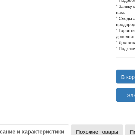
* Подроб
* Заявку
нам.
* Следы 
предпрод
* Гарант
дополнит
* Доставк
* Подклю
В кор
Зака
сание и характеристики
Похожие товары
П