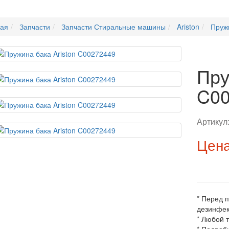
ная
Запчасти
Запчасти Стиральные машины
Ariston
Пружи
Пру
C00
Артикул
Цена
* Перед 
дезинфек
* Любой 