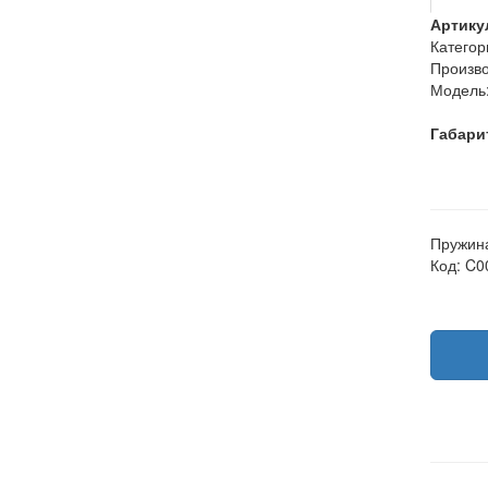
Артику
Категор
Произво
Модель
Габари
Пружина
Код: C0