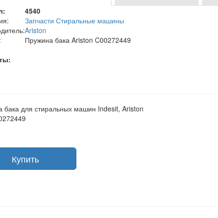
л:
4540
ия:
Запчасти Стиральные машины
дитель:
Ariston
:
Пружина бака Ariston C00272449
ты:
 бака для стиральных машин Indesit, Ariston
0272449
Купить