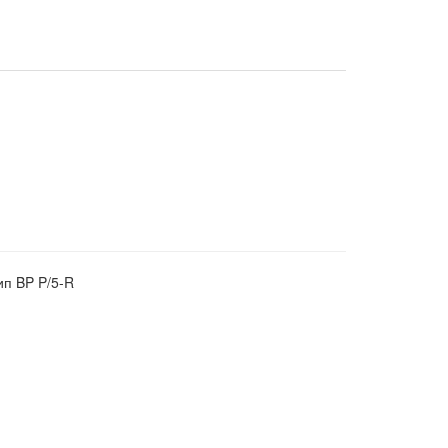
ип BP P/5-R