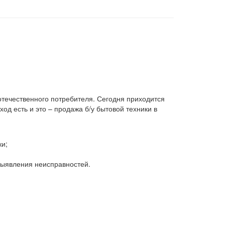
 отечественного потребителя. Сегодня приходится
д есть и это – продажа б/у бытовой техники в
ки;
 выявления неисправностей.