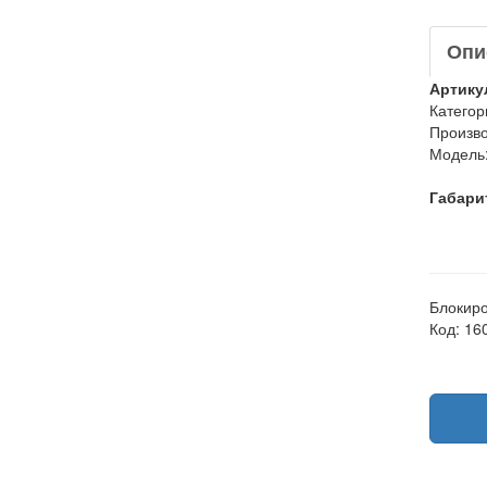
Опи
Артику
Категор
Произво
Модель
Габари
Блокиро
Код: 16