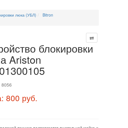
кировки люка (УБЛ)
Bitron
ройство блокировки
а Ariston
01300105
:
8056
: 800 руб.
продажей техника подвергается тщательной мойке и