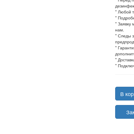
дезинфек
* Любой 
* Подроб
* Заявку
нам.
* Следы 
предпрод
* Гарант
дополнит
* Доставк
* Подклю
В кор
Зака