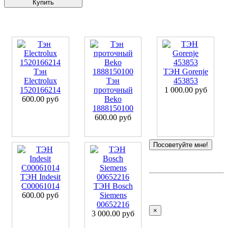
Купить
Тэн
ТЭН Gorenje
Electrolux
Тэн
453853
1520166214
проточный
1 000.00 руб
600.00 руб
Beko
1888150100
600.00 руб
Посоветуйте мне!
ТЭН Indesit
C00061014
ТЭН Bosch
600.00 руб
Siemens
00652216
×
3 000.00 руб