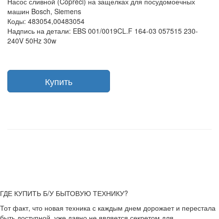
Насос сливной (Copreci) на защелках для посудомоечных
машин Bosch, Siemens
Коды: 483054,00483054
Надпись на детали: EBS 001/0019CL.F 164-03 057515 230-
240V 50Hz 30w
Купить
ГДЕ КУПИТЬ Б/У БЫТОВУЮ ТЕХНИКУ?
Тот факт, что новая техника с каждым днем дорожает и перестала
быть доступной, уже давно не является секретом для