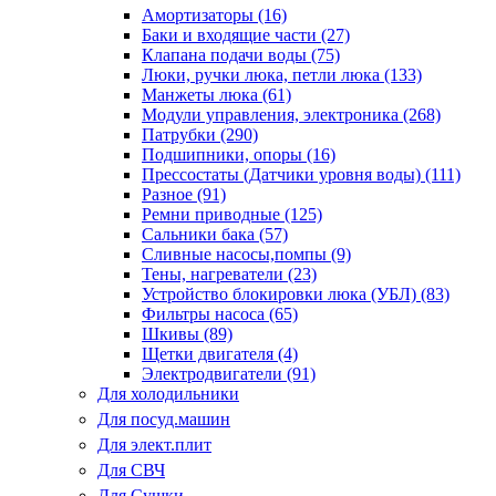
Амортизаторы (16)
Баки и входящие части (27)
Клапана подачи воды (75)
Люки, ручки люка, петли люка (133)
Манжеты люка (61)
Модули управления, электроника (268)
Патрубки (290)
Подшипники, опоры (16)
Прессостаты (Датчики уровня воды) (111)
Разное (91)
Ремни приводные (125)
Сальники бака (57)
Сливные насосы,помпы (9)
Тены, нагреватели (23)
Устройство блокировки люка (УБЛ) (83)
Фильтры насоса (65)
Шкивы (89)
Щетки двигателя (4)
Электродвигатели (91)
Для холодильники
Для посуд.машин
Для элект.плит
Для СВЧ
Для Сушки