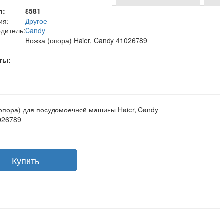
л:
8581
ия:
Другое
дитель:
Candy
:
Ножка (опора) Haier, Candy 41026789
ты:
опора) для посудомоечной машины Haier, Candy
026789
Купить