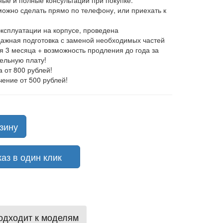
ные и полные консультации при покупке.
 можно сделать прямо по телефону, или приехать к
эксплуатации на корпусе, проведена
ажная подготовка с заменой необходимых частей
ия 3 месяца + возможность продления до года за
ельную плату!
а от 800 рублей!
чение от 500 рублей!
зину
з в один клик
одходит к моделям