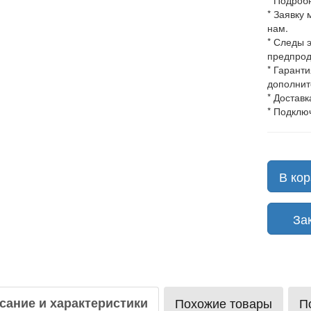
* Подроб
* Заявку
нам.
* Следы 
предпрод
* Гарант
дополнит
* Доставк
* Подклю
В кор
Зака
сание и характеристики
Похожие товары
П