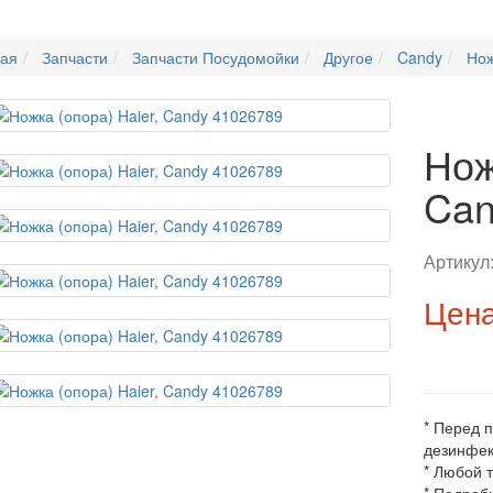
ная
Запчасти
Запчасти Посудомойки
Другое
Candy
Нож
Нож
Can
Артикул
Цена
* Перед 
дезинфек
* Любой 