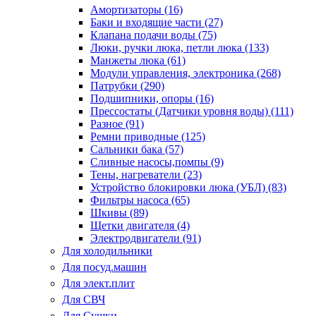
Амортизаторы (16)
Баки и входящие части (27)
Клапана подачи воды (75)
Люки, ручки люка, петли люка (133)
Манжеты люка (61)
Модули управления, электроника (268)
Патрубки (290)
Подшипники, опоры (16)
Прессостаты (Датчики уровня воды) (111)
Разное (91)
Ремни приводные (125)
Сальники бака (57)
Сливные насосы,помпы (9)
Тены, нагреватели (23)
Устройство блокировки люка (УБЛ) (83)
Фильтры насоса (65)
Шкивы (89)
Щетки двигателя (4)
Электродвигатели (91)
Для холодильники
Для посуд.машин
Для элект.плит
Для СВЧ
Для Сушки