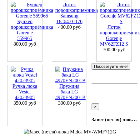
Лоток
порошкоприемника
Samsung
Бункер
DC64-01176
порошкоприёмника
400.00 руб
Лоток
Gorenje
порошкоприемник
559965
Gorenje
800.00 руб
MV62FZ12 S
700.00 руб
Посоветуйте мне!
Ручка люка
Пружина
Vestel
бака LG
42023905
4970EN2001B
350.00 руб
300.00 руб
×
Завес (петля) люка Midea MV-WMF712G