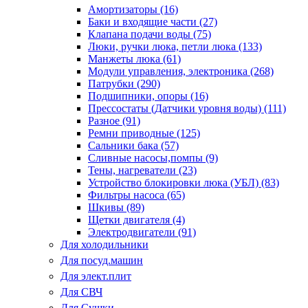
Амортизаторы (16)
Баки и входящие части (27)
Клапана подачи воды (75)
Люки, ручки люка, петли люка (133)
Манжеты люка (61)
Модули управления, электроника (268)
Патрубки (290)
Подшипники, опоры (16)
Прессостаты (Датчики уровня воды) (111)
Разное (91)
Ремни приводные (125)
Сальники бака (57)
Сливные насосы,помпы (9)
Тены, нагреватели (23)
Устройство блокировки люка (УБЛ) (83)
Фильтры насоса (65)
Шкивы (89)
Щетки двигателя (4)
Электродвигатели (91)
Для холодильники
Для посуд.машин
Для элект.плит
Для СВЧ
Для Сушки