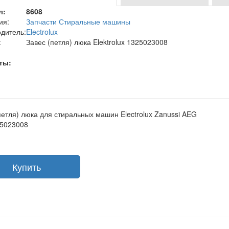
л:
8608
ия:
Запчасти Стиральные машины
дитель:
Electrolux
:
Завес (петля) люка Elektrolux 1325023008
ты:
петля) люка для стиральных машин Electrolux Zanussi AEG
25023008
Купить