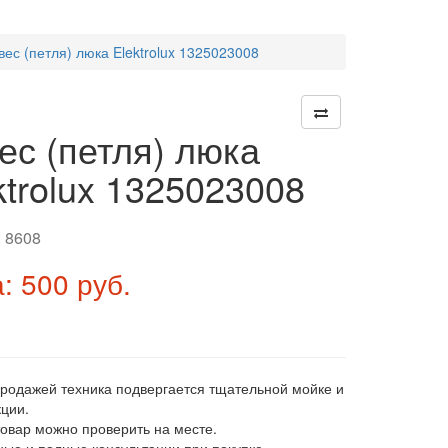
вес (петля) люка Elektrolux 1325023008
ес (петля) люка
ktrolux 1325023008
:
8608
: 500 руб.
продажей техника подвергается тщательной мойке и
ции.
товар можно проверить на месте.