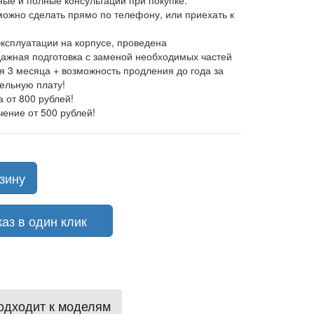
ные и полные консультации при покупке.
 можно сделать прямо по телефону, или приехать к
эксплуатации на корпусе, проведена
ажная подготовка с заменой необходимых частей
ия 3 месяца + возможность продления до года за
ельную плату!
а от 800 рублей!
чение от 500 рублей!
зину
з в один клик
одходит к моделям