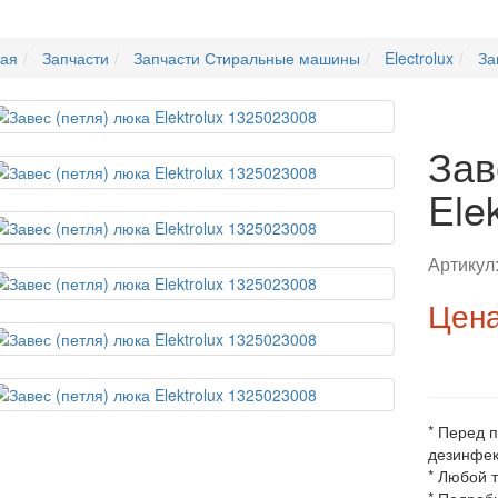
ная
Запчасти
Запчасти Стиральные машины
Electrolux
За
Зав
Ele
Артикул
Цена
* Перед 
дезинфек
* Любой 