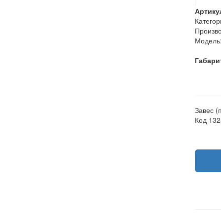
Артику
Категор
Произво
Модель
Габари
Завес (
Код 13