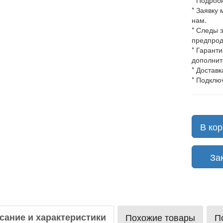
* Подроб
* Заявку
нам.
* Следы 
предпрод
* Гарант
дополнит
* Доставк
* Подклю
В кор
Зака
сание и характеристики
Похожие товары
П