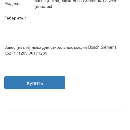
Завес (петля) люка Bosch Siemens 171269
Модель:
(пластик)
Габариты:
Завес (петля) люка для стиральных машин Bosch Siemens
Код: 171269 00171269
Купить