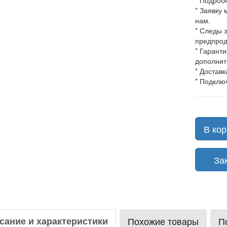
* Подроб
* Заявку
нам.
* Следы 
предпрод
* Гарант
дополнит
* Доставк
* Подклю
В кор
Зака
сание и характеристики
Похожие товары
П