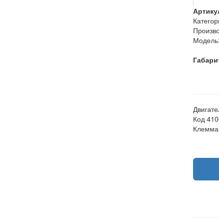
Артику
Категор
Произво
Модель
Габари
Двигате
Код 41
Клемма 