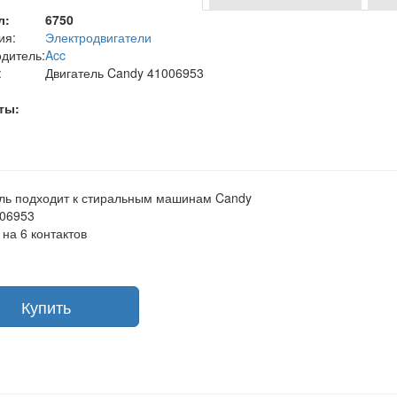
л:
6750
ия:
Электродвигатели
дитель:
Acc
:
Двигатель Candy 41006953
ты:
ль подходит к стиральным машинам Candy
006953
на 6 контактов
Купить