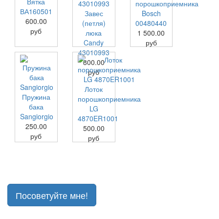
Вятка
порошкоприемника
ВА160501
Завес
Bosch
600.00
(петля)
00480440
руб
люка
1 500.00
Candy
руб
43010993
800.00
руб
Лоток
Пружина
порошкоприемника
бака
LG
Sangiorgio
4870ER1001
250.00
500.00
руб
руб
Посоветуйте мне!