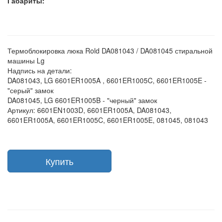
Габариты:
Термоблокировка люка Rold DA081043 / DA081045 стиральной
машины Lg
Надпись на детали:
DA081043, LG 6601ER1005A , 6601ER1005C, 6601ER1005E -
"серый" замок
DA081045, LG 6601ER1005B - "черный" замок
Артикул: 6601EN1003D, 6601ER1005A, DA081043,
6601ER1005A, 6601ER1005C, 6601ER1005E, 081045, 081043
Купить