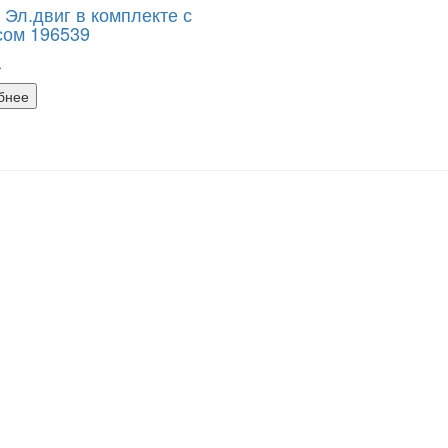
 Эл.двиг в комплекте с
сом 196539
.
бнее