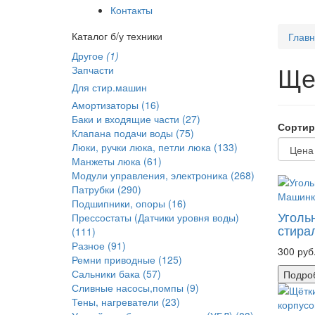
Контакты
Каталог б/у техники
Глав
Другое
(1)
Ще
Запчасти
Для стир.машин
Амортизаторы (16)
Баки и входящие части (27)
Сортир
Клапана подачи воды (75)
Люки, ручки люка, петли люка (133)
Манжеты люка (61)
Модули управления, электроника (268)
Патрубки (290)
Подшипники, опоры (16)
Уголь
Прессостаты (Датчики уровня воды)
стира
(111)
Разное (91)
300 руб
Ремни приводные (125)
Сальники бака (57)
Подро
Сливные насосы,помпы (9)
Тены, нагреватели (23)