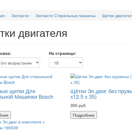
ная
Запчасти
Запчасти Стиральные машины
Щетки двигате
тки двигателя
овка:
На странице:
ные щетки Для
Щётки Эл.двиг без пруж
льной Машинки Bosch
х12.5 х 35)
.
300 руб.
бнее
Подробнее