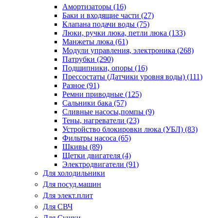
Амортизаторы (16)
Баки и входящие части (27)
Клапана подачи воды (75)
Люки, ручки люка, петли люка (133)
Манжеты люка (61)
Модули управления, электроника (268)
Патрубки (290)
Подшипники, опоры (16)
Прессостаты (Датчики уровня воды) (111)
Разное (91)
Ремни приводные (125)
Сальники бака (57)
Сливные насосы,помпы (9)
Тены, нагреватели (23)
Устройство блокировки люка (УБЛ) (83)
Фильтры насоса (65)
Шкивы (89)
Щетки двигателя (4)
Электродвигатели (91)
Для холодильники
Для посуд.машин
Для элект.плит
Для СВЧ
Для Сушки