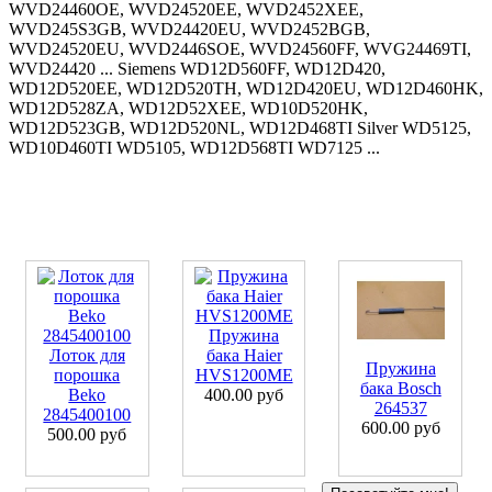
WVD24460OE, WVD24520EE, WVD2452XEE,
WVD245S3GB, WVD24420EU, WVD2452BGB,
WVD24520EU, WVD2446SOE, WVD24560FF, WVG24469TI,
WVD24420 ... Siemens WD12D560FF, WD12D420,
WD12D520EE, WD12D520TH, WD12D420EU, WD12D460HK,
WD12D528ZA, WD12D52XEE, WD10D520HK,
WD12D523GB, WD12D520NL, WD12D468TI Silver WD5125,
WD10D460TI WD5105, WD12D568TI WD7125 ...
Пружина
Лоток для
бака Haier
Пружина
порошка
HVS1200ME
бака Bosch
Beko
400.00 руб
264537
2845400100
600.00 руб
500.00 руб