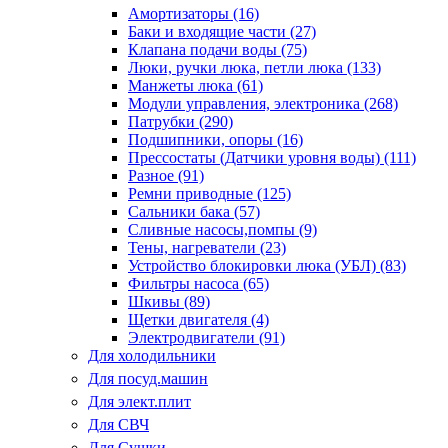
Амортизаторы (16)
Баки и входящие части (27)
Клапана подачи воды (75)
Люки, ручки люка, петли люка (133)
Манжеты люка (61)
Модули управления, электроника (268)
Патрубки (290)
Подшипники, опоры (16)
Прессостаты (Датчики уровня воды) (111)
Разное (91)
Ремни приводные (125)
Сальники бака (57)
Сливные насосы,помпы (9)
Тены, нагреватели (23)
Устройство блокировки люка (УБЛ) (83)
Фильтры насоса (65)
Шкивы (89)
Щетки двигателя (4)
Электродвигатели (91)
Для холодильники
Для посуд.машин
Для элект.плит
Для СВЧ
Для Сушки