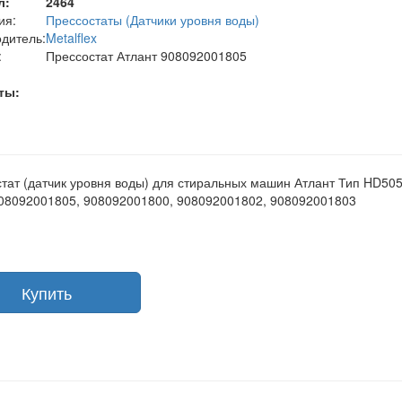
л:
2464
ия:
Прессостаты (Датчики уровня воды)
дитель:
Metalflex
:
Прессостат Атлант 908092001805
ты:
тат (датчик уровня воды) для стиральных машин Атлант Тип HD50
08092001805, 908092001800, 908092001802, 908092001803
Купить