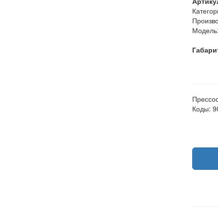
Артику
Категор
Произво
Модель
Габари
Прессос
Коды: 9