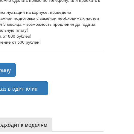
 можно сделать прямо по телефону, или приехать к
эксплуатации на корпусе, проведена
ажная подготовка с заменой необходимых частей
ия 3 месяца + возможность продления до года за
ельную плату!
а от 800 рублей!
чение от 500 рублей!
зину
з в один клик
одходит к моделям