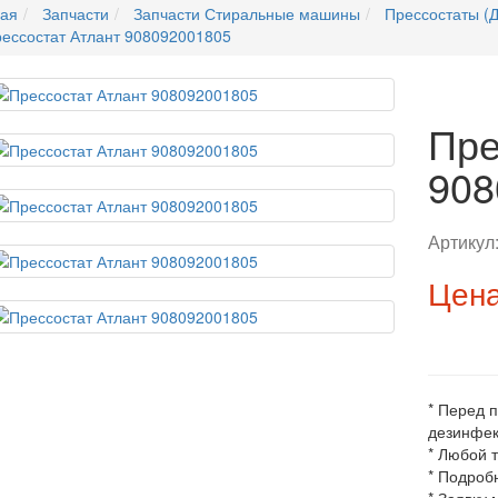
ная
Запчасти
Запчасти Стиральные машины
Прессостаты (Д
ессостат Атлант 908092001805
Пре
908
Артикул
Цена
* Перед 
дезинфек
* Любой 
* Подроб