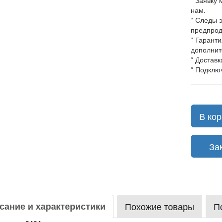
* Заявку
нам.
* Следы 
предпрод
* Гарант
дополнит
* Доставк
* Подклю
В кор
Зака
сание и характеристики
Похожие товары
П