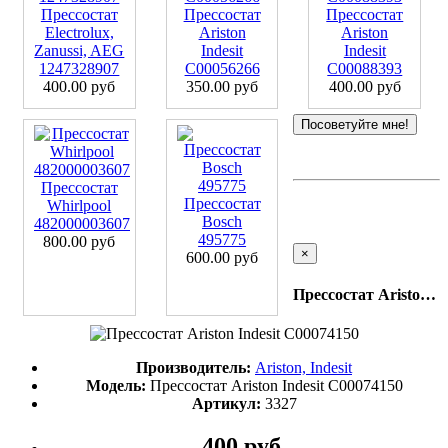
Прессостат
Прессостат
Прессостат
Electrolux,
Ariston
Ariston
Zanussi, AEG
Indesit
Indesit
1247328907
C00056266
C00088393
400.00 руб
350.00 руб
400.00 руб
Посоветуйте мне!
Прессостат
Прессостат
Whirlpool
Bosch
482000003607
495775
800.00 руб
×
600.00 руб
Прессостат Ariston Indesit C00074150
Производитель:
Ariston, Indesit
Модель:
Прессостат Ariston Indesit C00074150
Артикул:
3327
400 руб.