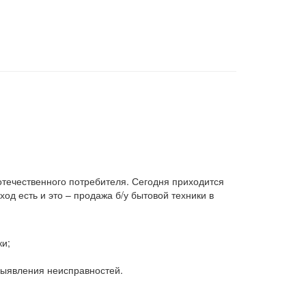
 отечественного потребителя. Сегодня приходится
д есть и это – продажа б/у бытовой техники в
ки;
 выявления неисправностей.