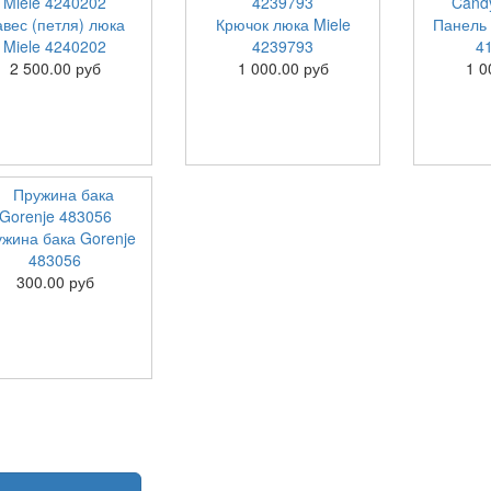
авес (петля) люка
Крючок люка Miele
Панель 
Miele 4240202
4239793
4
2 500.00 руб
1 000.00 руб
1 0
жина бака Gorenje
483056
300.00 руб