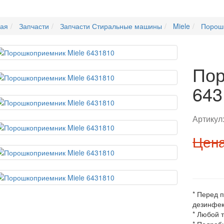
ная
Запчасти
Запчасти Стиральные машины
Miele
Порошк
Пор
643
Артикул
Цена
* Перед 
дезинфек
* Любой 