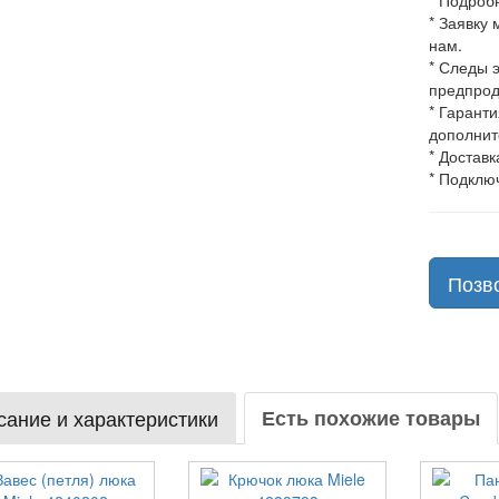
* Подроб
* Заявку
нам.
* Следы 
предпрод
* Гарант
дополнит
* Доставк
* Подклю
Позв
ание и характеристики
Есть похожие товары