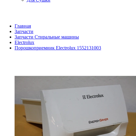
Главная
Запчасти
Запчасти Стиральные машины
Electrolux
Порошкоприемник Electrolux 1552131003