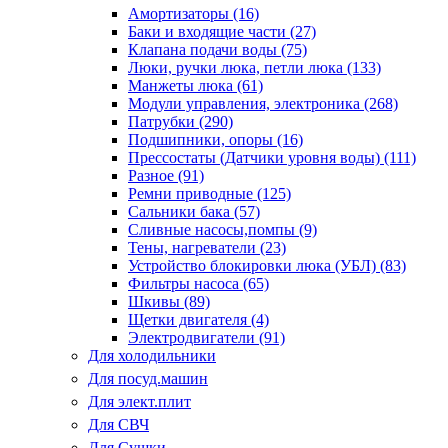
Амортизаторы (16)
Баки и входящие части (27)
Клапана подачи воды (75)
Люки, ручки люка, петли люка (133)
Манжеты люка (61)
Модули управления, электроника (268)
Патрубки (290)
Подшипники, опоры (16)
Прессостаты (Датчики уровня воды) (111)
Разное (91)
Ремни приводные (125)
Сальники бака (57)
Сливные насосы,помпы (9)
Тены, нагреватели (23)
Устройство блокировки люка (УБЛ) (83)
Фильтры насоса (65)
Шкивы (89)
Щетки двигателя (4)
Электродвигатели (91)
Для холодильники
Для посуд.машин
Для элект.плит
Для СВЧ
Для Сушки