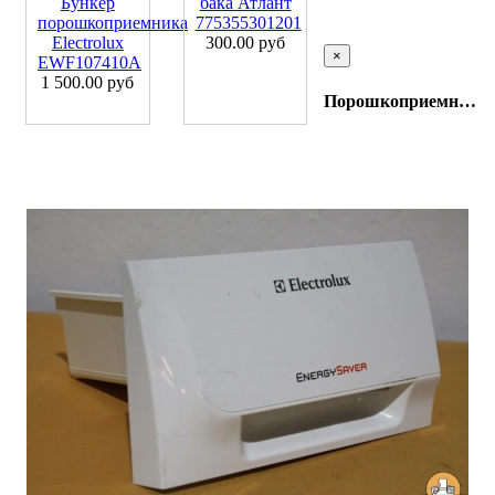
Бункер
бака Атлант
порошкоприемника
775355301201
Electrolux
300.00 руб
×
EWF107410A
1 500.00 руб
Порошкоприемник Electrolux 1552131003