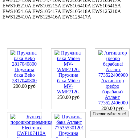
EWF127410A EWF147410A EWS103410A EWS103417A
EWS105210A EWS105215A EWS105410A EWS105415A
EWS105416A EWS105417A EWS105418A EWS125210A
EWS125410A EWS125416A EWS125417A
Пружина
бака Beko
Пружина
2817040800
бака Midea
Активатор
200.00 руб
MV-
(ребро
WMF712G
барабана)
250.00 руб
Атлант
773522406900
200.00 руб
Посоветуйте мне!
Пружина