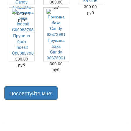
587305
Candy
300.00
300.00
91944064
руб
руб
1 000.00
руб
Пружина
Пружина
бака
бака
Indesit
Candy
C00083798
92673961
300.00
300.00
руб
руб
Посоветуйте мне!