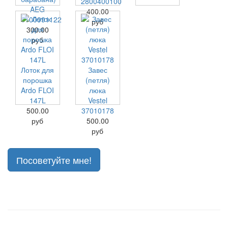
2800400100
AEG
400.00
1100991122
руб
300.00
руб
Лоток для
Завес
порошка
(петля)
Ardo FLOI
люка
147L
Vestel
500.00
37010178
руб
500.00
руб
Посоветуйте мне!