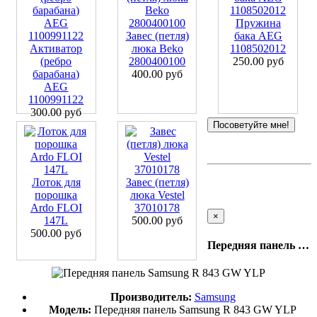
Пружина
Завес (петля)
бака AEG
Активатор
люка Beko
1108502012
(ребро
2800400100
250.00 руб
барабана)
400.00 руб
AEG
1100991122
300.00 руб
Посоветуйте мне!
Лоток для
Завес (петля)
порошка
люка Vestel
Ardo FLOI
37010178
×
147L
500.00 руб
500.00 руб
Передняя панель Samsung R 843 GW YLP
Производитель:
Samsung
Модель:
Передняя панель Samsung R 843 GW YLP