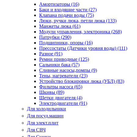
Амортизаторы (16)
Баки и входящие части (27)
Клапана подачи воды (75)
Люки, ручки люка, петли люка (133)
Манжеты люка (61)
Модули управления, электроника (268)
Патрубки (290)
Подшипники, опоры (16)
Прессостаты (Датчики уровня воды) (111)
Разное (91)
Ремни приводные (125)
Сальники бака (57)
Сливные насосы,помпы (9)
Тены, нагреватели (23)
Устройство блокировки люка (УБЛ) (83)
Фильтры насоса (65)
Шкивы (89)
Щетки двигателя (4)
Электродвигатели (91)
Для холодильники
Для посуд.машин
Для элект.плит
Для СВЧ
Для Сушки