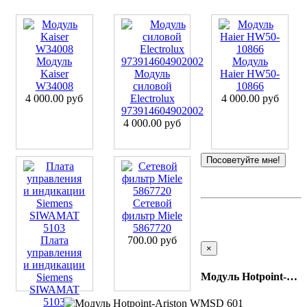
Модуль
Модуль
Kaiser
Модуль
Haier HW50-
W34008
силовой
10866
4 000.00 руб
Electrolux
4 000.00 руб
973914604902002
4 000.00 руб
Посоветуйте мне!
Сетевой
фильтр Miele
5867720
Плата
700.00 руб
×
управления
и индикации
Модуль Hotpoint-Ariston WMSD 601
Siemens
SIWAMAT
5103