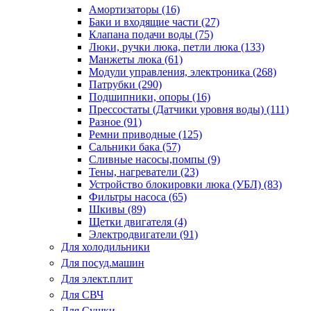
Амортизаторы (16)
Баки и входящие части (27)
Клапана подачи воды (75)
Люки, ручки люка, петли люка (133)
Манжеты люка (61)
Модули управления, электроника (268)
Патрубки (290)
Подшипники, опоры (16)
Прессостаты (Датчики уровня воды) (111)
Разное (91)
Ремни приводные (125)
Сальники бака (57)
Сливные насосы,помпы (9)
Тены, нагреватели (23)
Устройство блокировки люка (УБЛ) (83)
Фильтры насоса (65)
Шкивы (89)
Щетки двигателя (4)
Электродвигатели (91)
Для холодильники
Для посуд.машин
Для элект.плит
Для СВЧ
Для Сушки