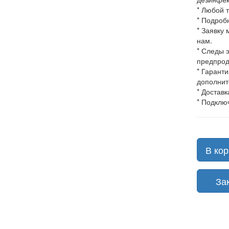
* Любой 
* Подроб
* Заявку
нам.
* Следы 
предпрод
* Гарант
дополнит
* Доставк
* Подклю
В кор
Зака