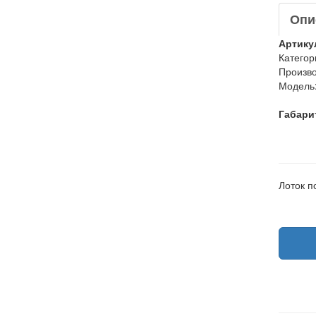
Опи
Артику
Категор
Произво
Модель
Габари
Лоток 