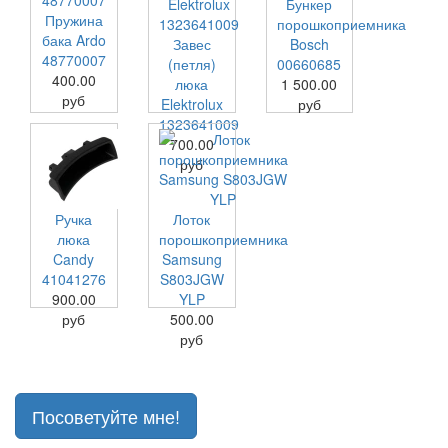
Бункер
Пружина
порошкоприемника
бака Ardo
Завес
Bosch
48770007
(петля)
00660685
400.00
люка
1 500.00
руб
Elektrolux
руб
1323641009
700.00
руб
Ручка
Лоток
люка
порошкоприемника
Candy
Samsung
41041276
S803JGW
900.00
YLP
руб
500.00
руб
Посоветуйте мне!