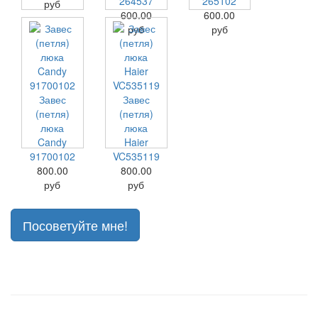
264537
265102
руб
600.00
600.00
руб
руб
Завес
Завес
(петля)
(петля)
люка
люка
Candy
Haier
91700102
VC535119
800.00
800.00
руб
руб
Посоветуйте мне!