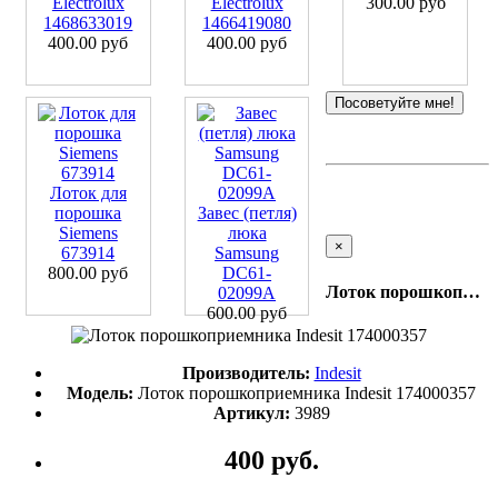
Electrolux
Electrolux
300.00 руб
1468633019
1466419080
400.00 руб
400.00 руб
Посоветуйте мне!
Лоток для
порошка
Завес (петля)
Siemens
люка
×
673914
Samsung
800.00 руб
DC61-
Лоток порошкоприемника Indesit 174000357
02099A
600.00 руб
Производитель:
Indesit
Модель:
Лоток порошкоприемника Indesit 174000357
Артикул:
3989
400 руб.