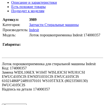
Описание и характеристики
Есть похожие товары
Подходит к моделям
Артикул:
3989
Категория:
Запчасти Стиральные машины
Производитель:
Indesit
Модель:
Лоток порошкоприемника Indesit 174000357
Габариты:
Лоток порошкоприемника для стиральной машины Indesit
Код: 174000357
Замена WIDL106EX W104T WISL83CSI WIU81CSI
EWUC4105CIS EWSD51031CIS EWUC4105CIS
610214868*24891070101 WS105TXEX (80233560130)
IWUC4105CIS
Надпись на детали 174000357