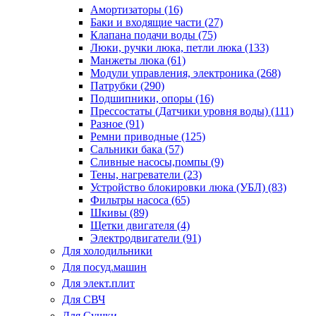
Амортизаторы (16)
Баки и входящие части (27)
Клапана подачи воды (75)
Люки, ручки люка, петли люка (133)
Манжеты люка (61)
Модули управления, электроника (268)
Патрубки (290)
Подшипники, опоры (16)
Прессостаты (Датчики уровня воды) (111)
Разное (91)
Ремни приводные (125)
Сальники бака (57)
Сливные насосы,помпы (9)
Тены, нагреватели (23)
Устройство блокировки люка (УБЛ) (83)
Фильтры насоса (65)
Шкивы (89)
Щетки двигателя (4)
Электродвигатели (91)
Для холодильники
Для посуд.машин
Для элект.плит
Для СВЧ
Для Сушки