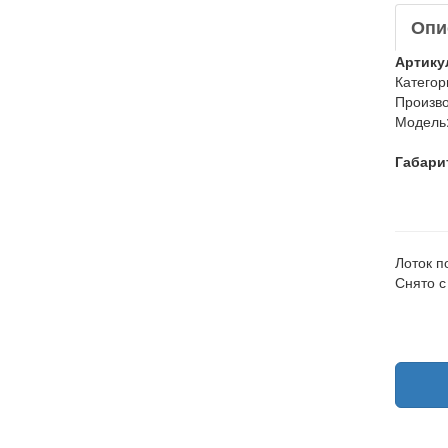
Опи
Артику
Категор
Произво
Модель
Габари
Лоток п
Снято 