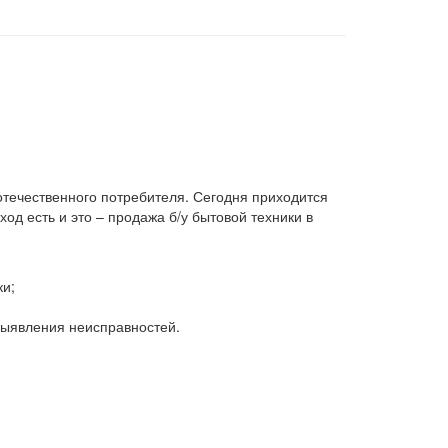
 отечественного потребителя. Сегодня приходится
д есть и это – продажа б/у бытовой техники в
ки;
 выявления неисправностей.