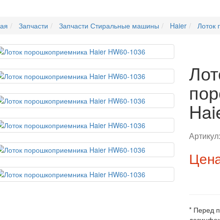
ная
Запчасти
Запчасти Стиральные машины
Haier
Лоток 
Лот
пор
Hai
Артикул
Цена
* Перед 
дезинфек