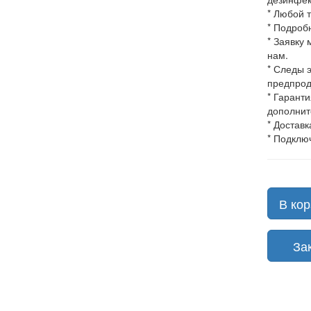
* Любой 
* Подроб
* Заявку
нам.
* Следы 
предпрод
* Гарант
дополнит
* Доставк
* Подклю
В кор
Зака