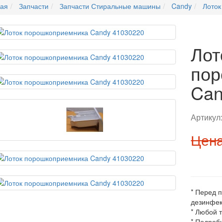
ная
Запчасти
Запчасти Стиральные машины
Candy
Лоток
Лот
пор
Can
Артикул
Цена
* Перед 
дезинфек
* Любой 
* Подроб