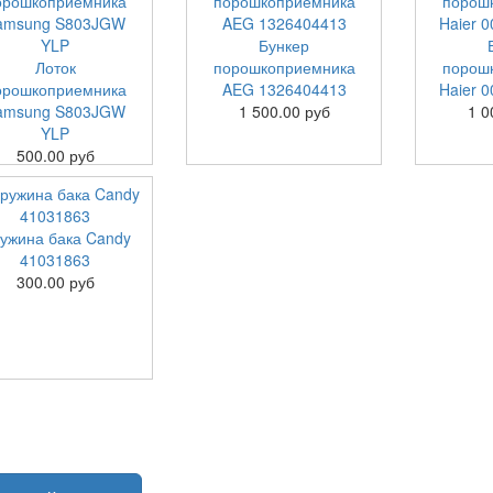
Бункер
Лоток
порошкоприемника
порош
орошкоприемника
AEG 1326404413
Haier 
amsung S803JGW
1 500.00 руб
1 0
YLP
500.00 руб
ужина бака Candy
41031863
300.00 руб