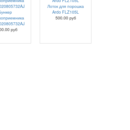
Лоток для порошка
Бункер
Ardo FLZ105L
коприемника
500.00 руб
0020805732AJ
00.00 руб