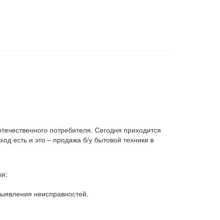
 отечественного потребителя. Сегодня приходится
д есть и это – продажа б/у бытовой техники в
ки;
 выявления неисправностей.