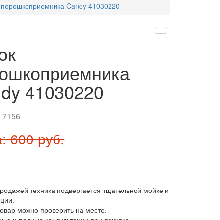
 порошкоприемника Candy 41030220
ок
ошкоприемника
dy 41030220
:
7156
: 600 руб.
продажей техника подвергается тщательной мойке и
ции.
товар можно проверить на месте.
ные и полные консультации при покупке.