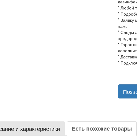
дезинфек
* Любой 
* Подроб
* Заявку
нам.
* Следы 
предпрод
* Гарант
дополнит
* Доставк
* Подклю
Позв
ание и характеристики
Есть похожие товары