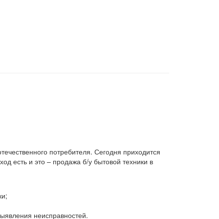
 отечественного потребителя. Сегодня приходится
д есть и это – продажа б/у бытовой техники в
ки;
 выявления неисправностей.