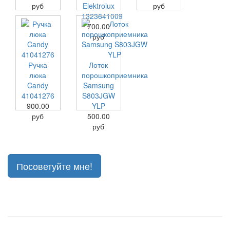
руб
Elektrolux
руб
1323641009
700.00
руб
Ручка
Лоток
люка
порошкоприемника
Candy
Samsung
41041276
S803JGW
900.00
YLP
руб
500.00
руб
Посоветуйте мне!