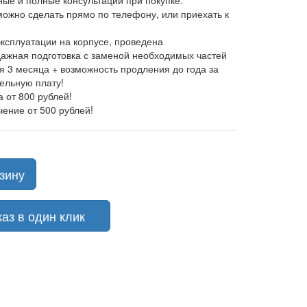
ные и полные консультации при покупке.
 можно сделать прямо по телефону, или приехать к
эксплуатации на корпусе, проведена
ажная подготовка с заменой необходимых частей
ия 3 месяца + возможность продления до года за
ельную плату!
а от 800 рублей!
чение от 500 рублей!
зину
з в один клик