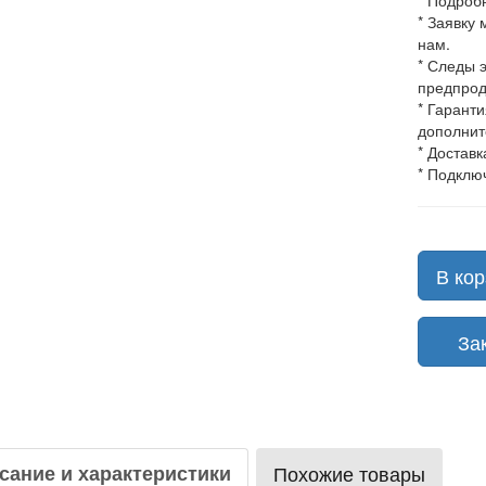
* Подроб
* Заявку
нам.
* Следы 
предпрод
* Гарант
дополнит
* Доставк
* Подклю
В кор
Зака
сание и характеристики
Похожие товары