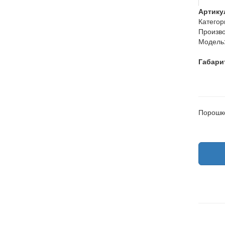
Артику
Категор
Произво
Модель
Габари
Порошк