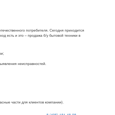
 отечественного потребителя. Сегодня приходится
д есть и это – продажа б/у бытовой техники в
ки;
 выявления неисправностей.
асные части для клиентов компании).
8 (495) 181-48-98