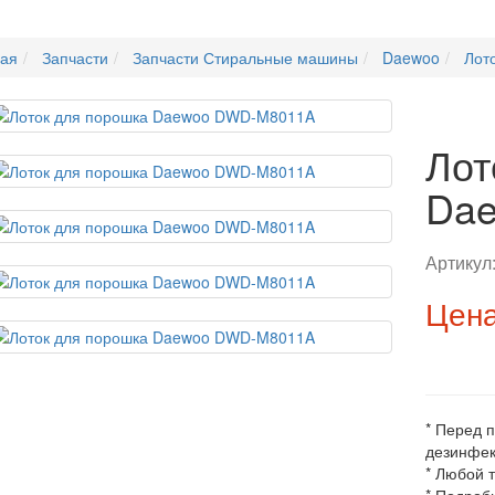
ная
Запчасти
Запчасти Стиральные машины
Daewoo
Лот
Лот
Da
Артикул
Цена
* Перед 
дезинфек
* Любой 