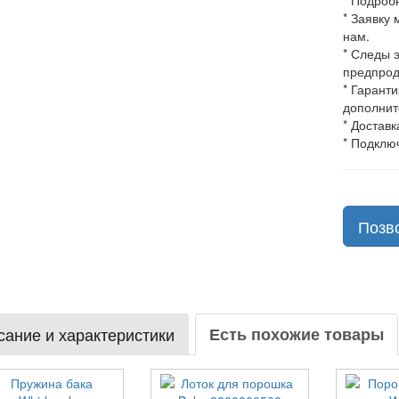
* Подроб
* Заявку
нам.
* Следы 
предпрод
* Гарант
дополнит
* Доставк
* Подклю
Позв
ание и характеристики
Есть похожие товары