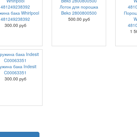
Лоток для порошка
жина бака Whirlpool
Beko 2800800500
Порош
481249238392
500.00 руб
W
300.00 руб
481
1 5
ужина бака Indesit
C00063351
300.00 руб