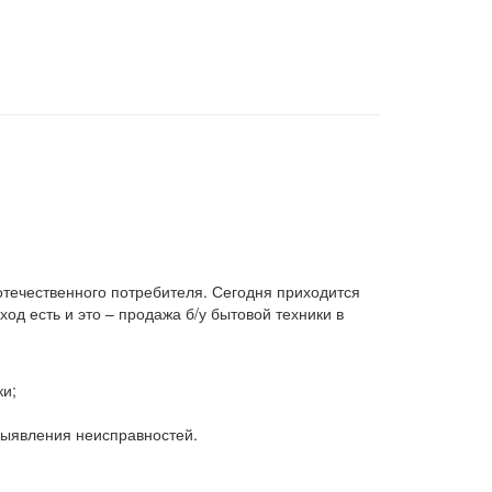
 отечественного потребителя. Сегодня приходится
д есть и это – продажа б/у бытовой техники в
ки;
 выявления неисправностей.