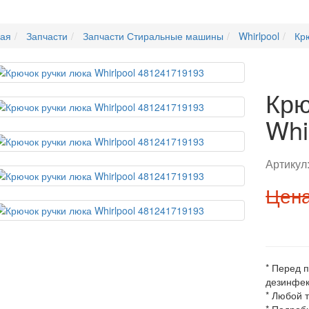
ная
Запчасти
Запчасти Стиральные машины
Whirlpool
Кр
Крю
Whi
Артикул
Цена
* Перед 
дезинфек
* Любой 