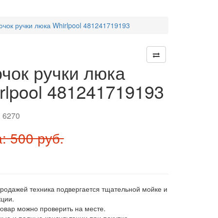
ючок ручки люка Whirlpool 481241719193
чок ручки люка
rlpool 481241719193
:
6270
: 500 руб.
продажей техника подвергается тщательной мойке и
ции.
товар можно проверить на месте.