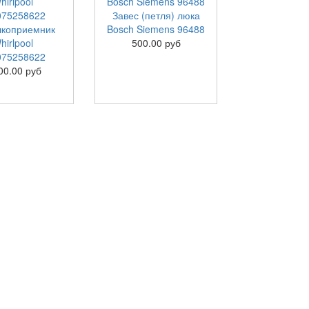
Завес (петля) люка
коприемник
Bosch Siemens 96488
hirlpool
500.00 руб
075258622
00.00 руб