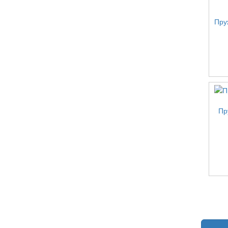
Пру
Пр