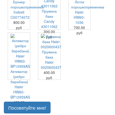
Бункер
Лоток
порошкоприемника
порошкоприемника
Пружина
Indesit
Haier
бака
C00774072
HW60-
Candy
800.00
1036
43011062
руб
700.00
300.00
руб
руб
Пружина
бака
Haier
0020600437
Активатор
400.00
(ребро
руб
барабана)
Haier
HW60-
BP12959AS
400.00
Посоветуйте мне!
руб