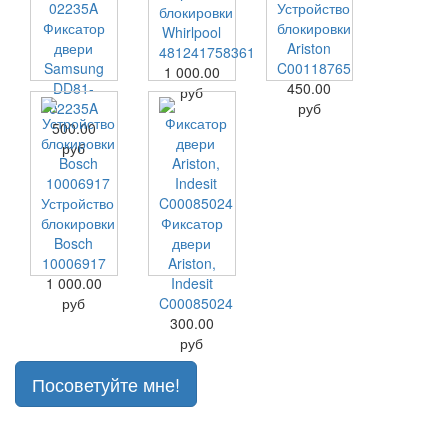
Устройство
блокировки
Фиксатор
блокировки
Whirlpool
двери
Ariston
481241758361
Samsung
C00118765
1 000.00
DD81-
450.00
руб
02235A
руб
500.00
руб
Устройство
блокировки
Фиксатор
Bosch
двери
10006917
Ariston,
1 000.00
Indesit
руб
C00085024
300.00
руб
Посоветуйте мне!