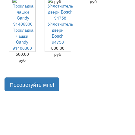
руб
руб
Уплотнитель
Прокладка
двери
чашки
Bosch
Candy
94758
91406300
800.00
500.00
руб
руб
Посоветуйте мне!